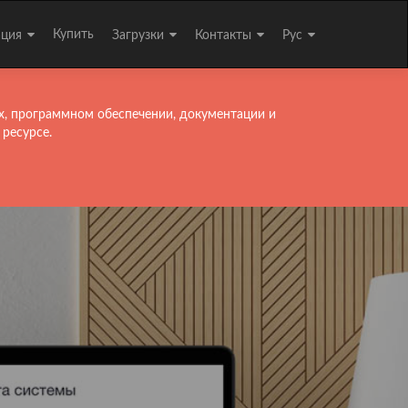
Купить
ация
Загрузки
Контакты
Рус
х, программном обеспечении, документации и
 ресурсе.