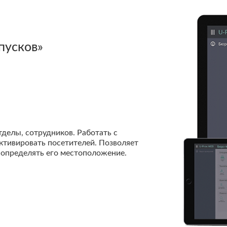
»
риятия, создавать группы
в отдельные помещения, выдавать
ать расписания как для групп