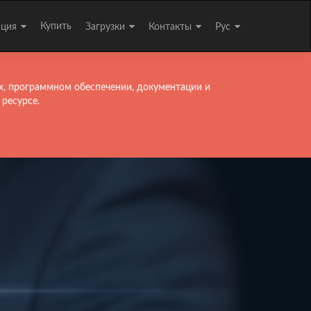
Купить
ация
Загрузки
Контакты
Рус
х, программном обеспечении, документации и
 ресурсе.