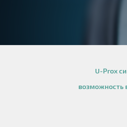
U-Prox с
возможность в