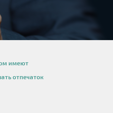
пом имеют
вать отпечаток