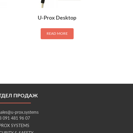
U-Prox Desktop
READ MORE
ТДЕЛ ПРОДАЖ
sales@u-prox.systems
8 091 481 96 07
PROX SYSTEMS