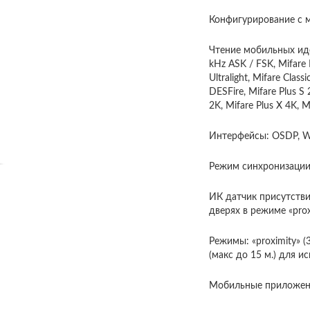
Конфигурирование с м
Чтение мобильных ид
kHz ASK / FSK, Mifare
Ultralight, Mifare Class
DESFire, Mifare Plus S 
2K, Mifare Plus X 4K, M
Интерфейсы: OSDP, Wi
Режим синхронизации
ИК датчик присутстви
дверях в режиме «prox
Режимы: «proximity» (
(макс до 15 м.) для и
Мобильные приложения