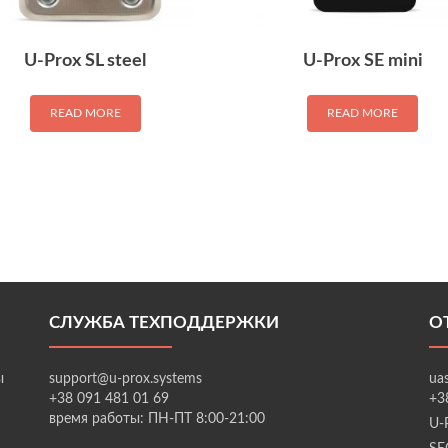
U-Prox SL steel
U-Prox SE mini
READ MORE
READ MORE
СЛУЖБА ТЕХПОДДЕРЖКИ
О
ы
support@u-prox.systems
ua
+38 091 481 01 69
+3
время работы: ПН-ПТ 8:00-21:00
U-