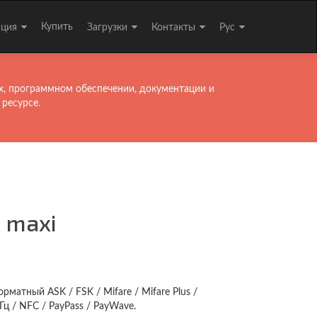
Купить
ация
Загрузки
Контакты
Рус
х, программном обеспечении, документации и
 ресурсе.
 maxi
матный ASK / FSK / Mifare / Mifare Plus /
ц / NFC / PayPass / PayWave.