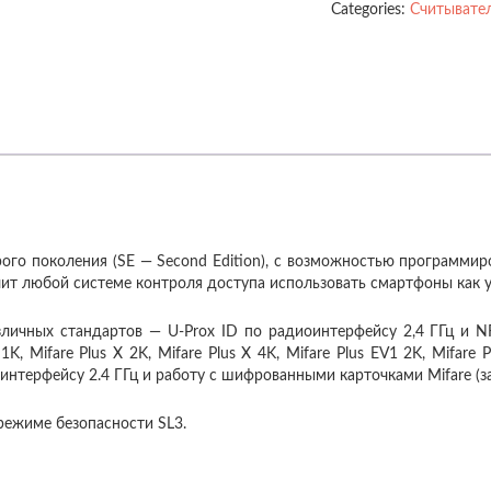
Categories:
Считывател
ого поколения (SE — Second Edition), с возможностью программир
ит любой системе контроля доступа использовать смартфоны как 
чных стандартов — U-Prox ID по радиоинтерфейсу 2,4 ГГц и NFC, 
SE 1K, Mifare Plus X 2K, Mifare Plus X 4K, Mifare Plus EV1 2K, Mifa
нтерфейсу 2.4 ГГц и работу с шифрованными карточками Mifare (з
 режиме безопасности SL3.