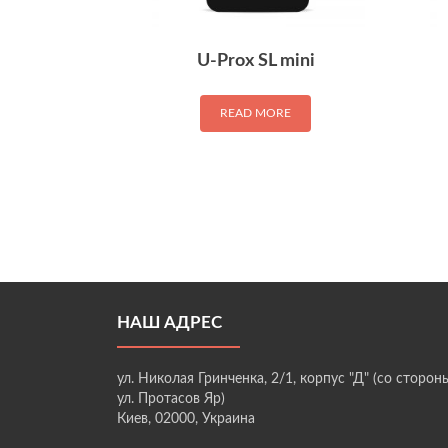
U-Prox SL mini
READ MORE
НАШ АДРЕС
ул. Николая Гринченка, 2/1, корпус "Д" (со сторон
ул. Протасов Яр)
Киев, 02000, Украина