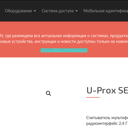
Перейти
к
Оборудование
Система доступа
Мобильная идентифик
содержимому
т, где размещена вся актуальная информация о системах, продукта
новые устройства, инструкции и новости доступны только на новом
WWW.U-PROX.SYSTEMS
U-Prox SE
Считыватель мультифор
радиоинтерфейс 2,4 ГГ