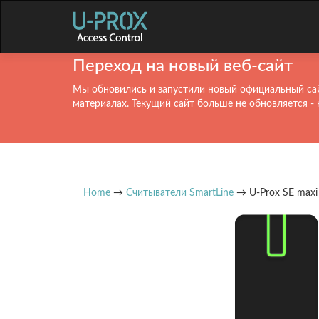
Переход на новый веб-сайт
Мы обновились и запустили новый официальный сай
материалах. Текущий сайт больше не обновляется - 
Home
→
Считыватели SmartLine
→ U-Prox SE maxi