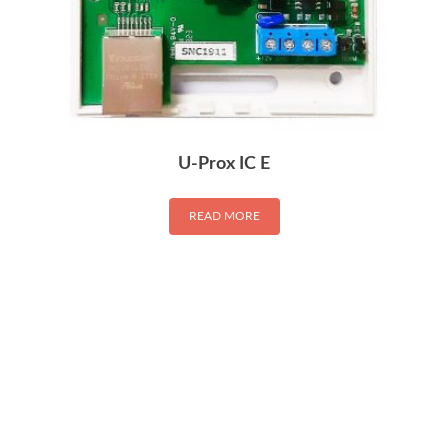
U-Prox IC E
READ MORE