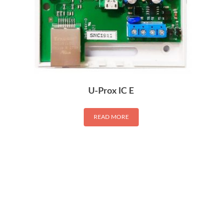
U-Prox IC E
READ MORE