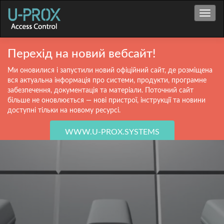
Toggle
Перехід на новий вебсайт!
Ми оновилися і запустили новий офіційний сайт, де розміщена
вся актуальна інформація про системи, продукти, програмне
забезпечення, документація та матеріали. Поточний сайт
більше не оновлюється — нові пристрої, інструкції та новини
доступні тільки на новому ресурсі.
WWW.U-PROX.SYSTEMS
Інтеграція з відеоспостереженням (DVR,
NVR та VSS)