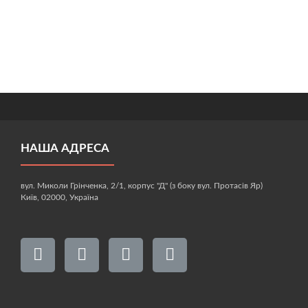
НАША АДРЕСА
вул. Миколи Грінченка, 2/1, корпус "Д" (з боку вул. Протасів Яр)
Київ, 02000, Україна