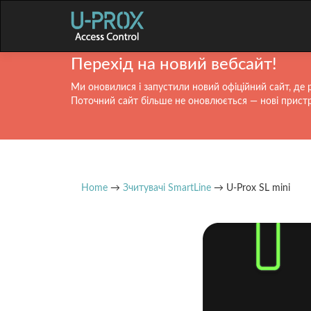
Перехід на новий вебсайт!
Ми оновилися і запустили новий офіційний сайт, де 
Поточний сайт більше не оновлюється — нові пристрої
Home
→
Зчитувачі SmartLine
→ U-Prox SL mini