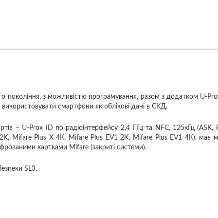
шого покоління, з можливістю програмування, разом з додатком U-Pro
 використовувати смартфони як облікові дані в СКД.
тів – U-Prox ID по радіоінтерфейсу 2,4 ГГц та NFC, 125кГц (ASK, FSK
X 2K, Mifare Plus X 4K, Mifare Plus EV1 2K, Mifare Plus EV1 4K), має
фрованими картками Mifare (закриті системи).
безпеки SL3.