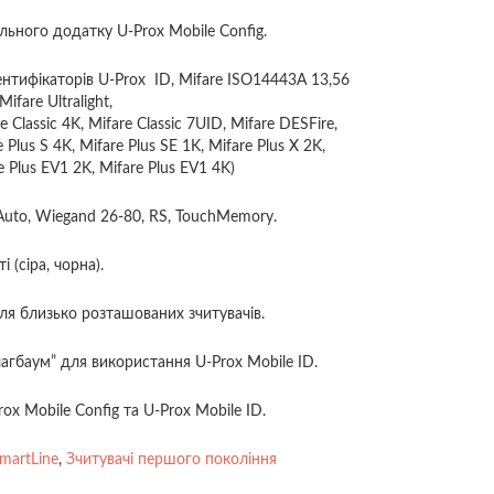
льного додатку U-Prox Mobile Config.
нтифікаторів U-Prox ID, Mifare ISO14443A 13,56
ifare Ultralight,
re Classic 4K, Mifare Classic 7UID, Mifare DESFire,
e Plus S 4K, Mifare Plus SE 1K, Mifare Plus X 2K,
e Plus EV1 2K, Mifare Plus EV1 4K)
uto, Wiegand 26-80, RS, TouchMemory.
 (сіра, чорна).
ля близько розташованих зчитувачів.
агбаум” для використання U-Prox Mobile ID.
ox Mobile Config та U-Prox Mobile ID.
martLine
,
Зчитувачі першого покоління