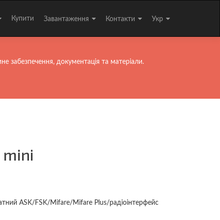
Купити
Завантаження
Контакти
Укр
не забезпечення, документація та матеріали.
 mini
тний ASK/FSK/Mifare/Mifare Plus/радіоінтерфейс