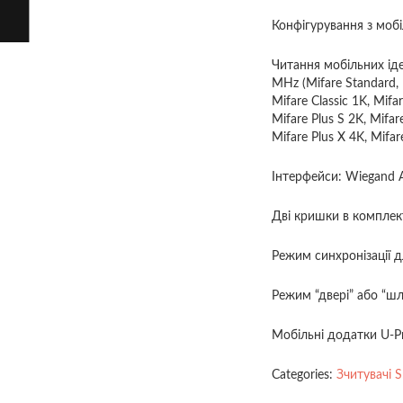
Конфігурування з мобі
Читання мобільних іде
MHz (Mifare Standard, M
Mifare Classic 1K, Mifa
Mifare Plus S 2K, Mifar
Mifare Plus X 4K, Mifar
Інтерфейси: Wiegand A
Дві кришки в комплекті
Режим синхронізації д
Режим “двері” або “шл
Мобільні додатки U-Pr
Categories:
Зчитувачі S